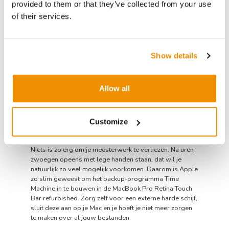
provided to them or that they’ve collected from your use
De refurbished MacBook Pro 15 inch Touch Bar beschikt
of their services.
over een heel fijn beeldscherm van 2880x1800 pixels.
Het is sowieso een Retina-display, waardoor alle
kleuren van de regenboog prachtig uit je beeldscherm
springen. Ook zie je van een normale kijkafstand geen
Show details
individuele pixels en daardoor wordt de kijkervaring
flink verbeterd. Het beeldscherm van de MacBook Pro
Touch Bar 15.4 inch is groot genoeg om foto’s op te
Allow all
bewerken en om video’s op te editen.
4) Je meesterwerken eenvoudig
Customize
back-uppen met Time Machine
Niets is zo erg om je meesterwerk te verliezen. Na uren
zwoegen opeens met lege handen staan, dat wil je
natuurlijk zo veel mogelijk voorkomen. Daarom is Apple
zo slim geweest om het backup-programma Time
Machine in te bouwen in de MacBook Pro Retina Touch
Bar refurbished. Zorg zelf voor een externe harde schijf,
sluit deze aan op je Mac en je hoeft je niet meer zorgen
te maken over al jouw bestanden.