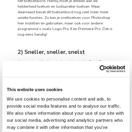
het toetsenbord. Hierbij moet je denken aan de
helderheid toetsen en luidspreker toetsen. Maar
daarnaast bevat dit toetsenbord nog veel meer meer
unieke functies. Zo kan je sneltoetsen voor Photoshop
hier instellen en gebruiken, maar ook voor andere
programma’s zoals Logic Pro X en Premiere Pro. Dat is
nog eens handig!
2) Sneller, sneller, snelst
Het is natuurlijk allang bekend dat de MacBook Pro
sneller is dan de MacBook Air. Als echte professional
kies je daarom altijd voor een MacBook Pro. Sinds 2016
zitten er in de MacBook Pro-modellen een Touch Bar.
Op een refurbished Apple MacBook Pro Touch Bar kan
This website uses cookies
je moeiteloos meerdere programma’s naast elkaar
laten draaien. Ook zwaardere programma’s zoals
We use cookies to personalise content and ads, to
Premiere Pro lopen vlekkeloos door de i7 of i9
provide social media features and to analyse our traffic.
processor die in deze modellen zit. Altijd fijn om het
bekende kleuren wieltje niet te zien draaien.
We also share information about your use of our site with
our social media, advertising and analytics partners who
may combine it with other information that you’ve
3) 15.4 inch: lekker groot scherm