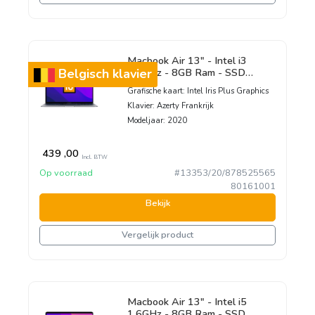
Macbook Air 13" - Intel i3
1,1GHz - 8GB Ram - SSD
Belgisch klavier
256GB - 2020 - Space Gray -
Grafische kaart:
Intel Iris Plus Graphics
Franstalig toetsenbord
Klavier:
Azerty Frankrijk
Modeljaar:
2020
439
,00
Incl. BTW
Op voorraad
#13353/20/878525565
80161001
Bekijk
Vergelijk product
Macbook Air 13" - Intel i5
1,6GHz - 8GB Ram - SSD