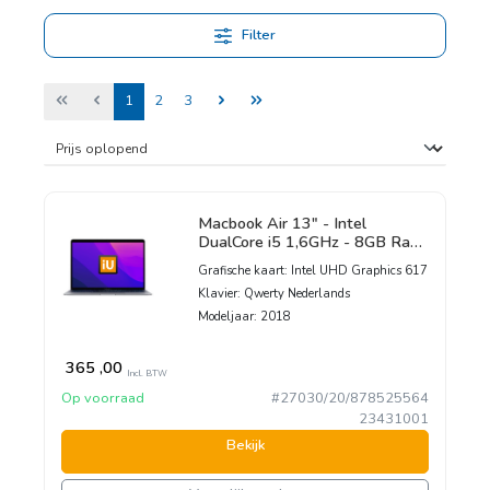
Filter
Tot 70% goedkoper dan nieuw
3 jaar garantie en 30 dagen uitproberen
Pagina
Pagina
Pagina
1
2
3
Macbook Air 13" - Intel
DualCore i5 1,6GHz - 8GB Ram
- SSD 128GB - 2018 - Silver -
Grafische kaart:
Intel UHD Graphics 617
Nederlands toetsenbord
Klavier:
Qwerty Nederlands
Modeljaar:
2018
365
,00
Incl. BTW
Op voorraad
#27030/20/878525564
23431001
Bekijk