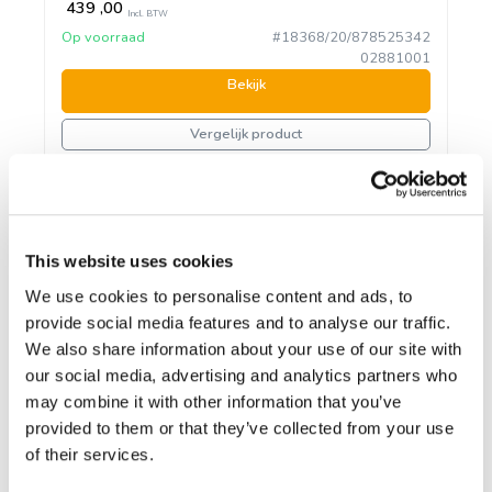
439
,00
Incl. BTW
Op voorraad
#18368/20/878525342
02881001
Bekijk
Vergelijk product
Macbook Air 13" - Apple M1
8C 2,1GHz - 8GB Ram - SSD
This website uses cookies
256GB - Space Gray -
Grafische kaart:
Apple GPU 7-core
Nederlands toetsenbord
We use cookies to personalise content and ads, to
Klavier:
Qwerty Nederlands
provide social media features and to analyse our traffic.
Modeljaar:
2020
We also share information about your use of our site with
our social media, advertising and analytics partners who
448,99
Incl. BTW
may combine it with other information that you’ve
Op voorraad
#23056/1/2266847
provided to them or that they’ve collected from your use
Bekijk
of their services.
Vergelijk product