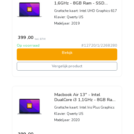
1,6GHz - 8GB Ram - SSD
256GB - 2019 - Silver -
Grafische kaart:
Intel UHD Graphics 617
Nederlands toetsenbord
Klavier:
Qwerty US
Modeljaar:
2019
399
,00
Incl. BTW
Op voorraad
#12720/1/2268280
Bekijk
Vergelijk product
Macbook Air 13" - Intel
DualCore i3 1,1GHz - 8GB Ram
- SSD 256GB - 2020 - Space
Grafische kaart:
Intel Iris Plus Graphics
Gray - Nederlands toetsenbord
Klavier:
Qwerty US
Modeljaar:
2020