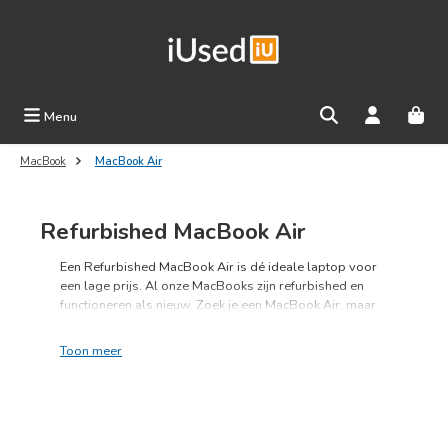
Ga naar de hoofdinhoud
Menu
MacBook
MacBook Air
Refurbished MacBook Air
Een Refurbished MacBook Air is dé ideale laptop voor
een lage prijs. Al onze MacBooks zijn refurbished en
functioneren als nieuw. Zoek je een MacBook Air, maar
is een nieuw model te duur? Kies dan voor een
refurbished MacBook Pro: je profiteert zo van de beste
kwaliteit voor veel minder geld.
Technisch 100% in orde
Gratis levering en retouren