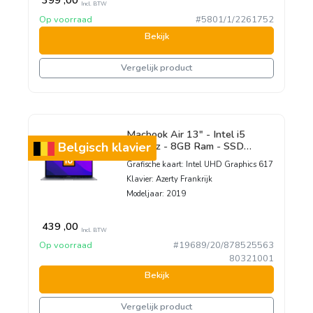
399
,00
Incl. BTW
Op voorraad
#5801/1/2261752
Bekijk
Vergelijk product
Macbook Air 13" - Intel i5
1,6GHz - 8GB Ram - SSD
Belgisch klavier
128GB - 2019 - Space Gray -
Grafische kaart:
Intel UHD Graphics 617
Franstalig toetsenbord
Klavier:
Azerty Frankrijk
Modeljaar:
2019
439
,00
Incl. BTW
Op voorraad
#19689/20/878525563
80321001
Bekijk
Vergelijk product