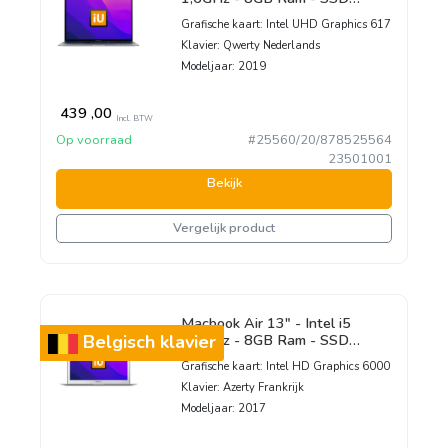
128GB - 2019 - Space Gray -
Grafische kaart:
Intel UHD Graphics 617
Nederlands toetsenbord
Klavier:
Qwerty Nederlands
Modeljaar:
2019
439
,00
Incl. BTW
Op voorraad
#25560/20/878525564
23501001
Bekijk
Vergelijk product
Macbook Air 13" - Intel i5
1,8GHz - 8GB Ram - SSD
Belgisch klavier
128GB - Franstalig toetsenbord
Grafische kaart:
Intel HD Graphics 6000
Klavier:
Azerty Frankrijk
Modeljaar:
2017