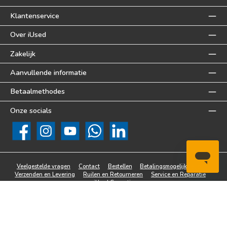
Klantenservice
Over iUsed
Zakelijk
Aanvullende informatie
Betaalmethodes
Onze socials
Facebook
Instagram
YouTube
WhatsApp
LinkedIn
Veelgestelde vragen
Contact
Bestellen
Betalingsmogelijkheden
Verzenden en Levering
Ruilen en Retourneren
Service en Reparatie
iUsed Garantie
Alle prijzen incl. btw plus
verzendkosten
en eventuele bezorgkosten, indien niet
anders vermeld.
© 2026 iUsed® - Alle rechten voorbehouden.