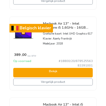
Vergelijk product
Macbook Air 13" - Intel
DualCore i5 1,6GHz - 16GB
Belgisch klavier
Ram - SSD 256GB - 2018 -
Grafische kaart:
Intel UHD Graphics 617
Space Gray - Franstalig
Klavier:
Azerty Frankrijk
toetsenbord
Modeljaar:
2018
389
,00
Incl. BTW
Op voorraad
#18800/20/878525563
83391001
Bekijk
Vergelijk product
Macbook Air 13" - Intel i5