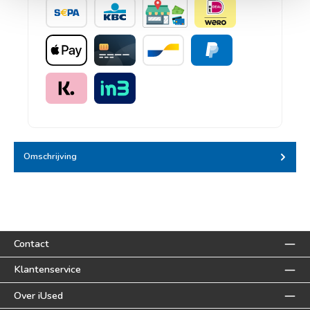
Banktransfer
KBC/CBC betaalknop
Pinnen bij afhalen
iDEAL | Wero
Apple Pay
Credit card
Bancontact
PayPal
Klarna - Pay later
IN3
Omschrijving
Contact
Klantenservice
Over iUsed