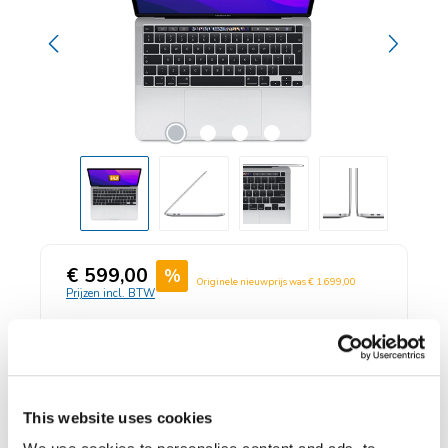
Verkoopprijs:
€ 599,00
%
Normale prijs:
Originele nieuwprijs was
€ 1.699,00
Prijzen incl. BTW
Technisch:
100% in orde
Cosmetische
staat
This website uses cookies