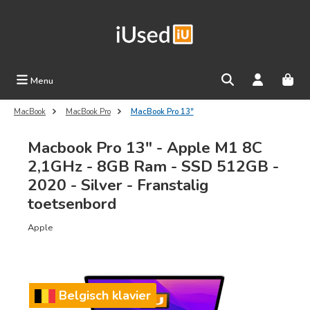
Ga naar de hoofdinhoud
Menu
MacBook
MacBook Pro
MacBook Pro 13"
Macbook Pro 13" - Apple M1 8C
2,1GHz - 8GB Ram - SSD 512GB -
2020 - Silver - Franstalig
toetsenbord
Apple
Afbeeldingengalerij overslaan
Belgisch klavier