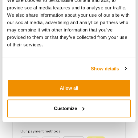
We use cookies to personalise content and ads, to
Licht gebruikt
Licht gebruikt
provide social media features and to analyse our traffic.
We also share information about your use of our site with
Producthoeveelheid: Voer de gewenste hoeveelheid in of gebruik de knoppen om
In winkelwagen
our social media, advertising and analytics partners who
may combine it with other information that you’ve
Vergelijk product
provided to them or that they’ve collected from your use
of their services.
Bijna uitverkocht!
Nu besteld, morgen verzonden
Productnummer:
26752/1/I0003285
Show details
Bij iUsed altijd inclusief;
Allow all
3 jaar garantie
Gratis verzending
Kopen bij dé Apple specialist
Customize
Binnen 2 a 3 werkdagen in huis
30 dagen niet goed geld terug
Our payment methods: