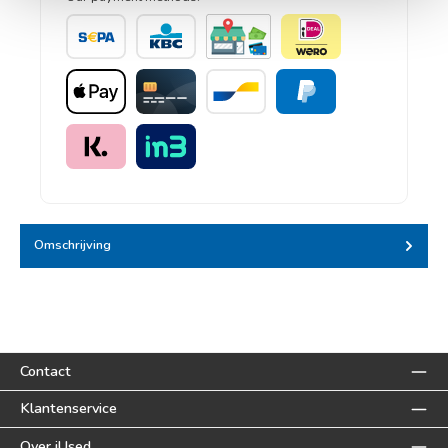
Banktransfer
KBC/CBC betaalknop
Pinnen bij afhalen
iDEAL | Wero
Apple Pay
Credit card
Bancontact
PayPal
Klarna - Pay later
IN3
Omschrijving
Contact
Klantenservice
Over iUsed