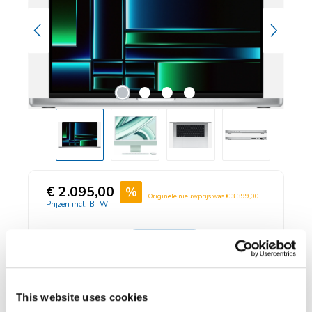
Verkoopprijs:
€ 2.095,00
%
Normale prijs:
Originele nieuwprijs was
€ 3.399,00
Prijzen incl. BTW
Technisch:
100% in orde
Cosmetische
staat
This website uses cookies