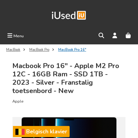
Ga naar de hoofdinhoud
Menu
MacBook
MacBook Pro
MacBook Pro 16"
Macbook Pro 16" - Apple M2 Pro
12C - 16GB Ram - SSD 1TB -
2023 - Silver - Franstalig
toetsenbord - New
Apple
Afbeeldingengalerij overslaan
Belgisch klavier