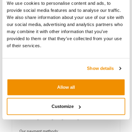
Nieuw in doos
Nieuw in doos
We use cookies to personalise content and ads, to
provide social media features and to analyse our traffic.
Producthoeveelheid: Voer de gewenste hoeveelheid in of gebruik de knoppen om
We also share information about your use of our site with
In winkelwagen
our social media, advertising and analytics partners who
may combine it with other information that you’ve
Vergelijk product
provided to them or that they’ve collected from your use
of their services.
Op voorraad!
Nu besteld, morgen verzonden
Productnummer:
24160/22/K9JACC6M81QW-KEY-
Show details
FR
Bij iUsed altijd inclusief;
Allow all
3 jaar garantie
Gratis verzending
Kopen bij dé Apple specialist
Customize
Binnen 2 a 3 werkdagen in huis
30 dagen niet goed geld terug
Our payment methods: